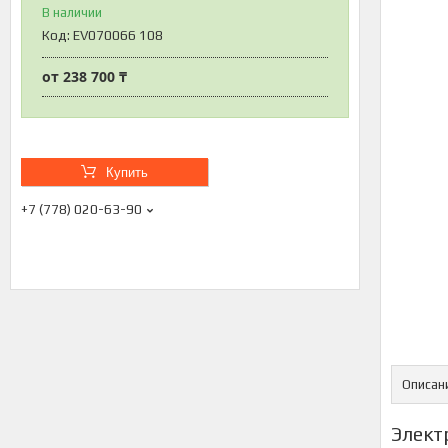
В наличии
Код:
EV070066 108
от
238 700 ₸
Купить
+7 (778) 020-63-90
Описан
Элект