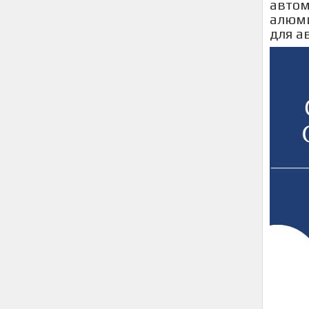
автом
алюми
для а