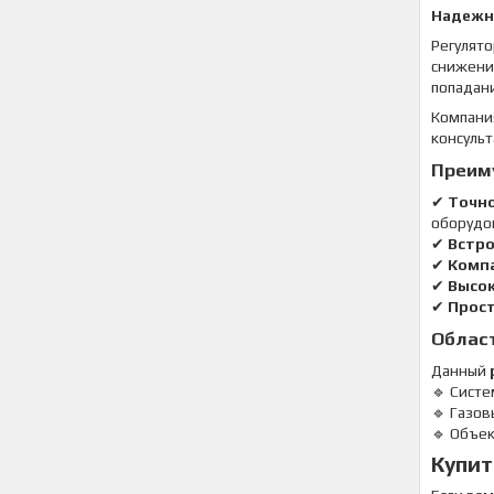
Надежн
Регулято
снижени
попадани
Компан
консульт
Преим
✔
Точно
оборудо
✔
Встр
✔
Комп
✔
Высок
✔
Прос
Облас
Данный
🔹 Сист
🔹 Газов
🔹 Объек
Купит