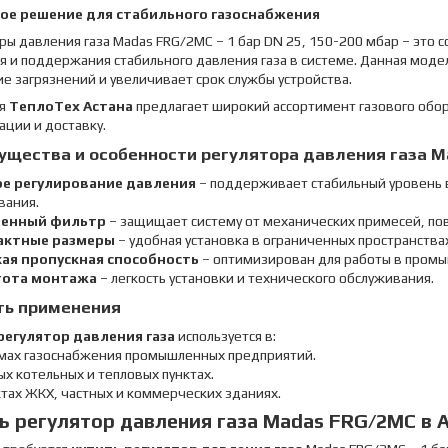
ое решение для стабильного газоснабжения
ры давления газа Madas FRG/2MC – 1 бар DN 25, 150-200 мбар – эт
я и поддержания стабильного давления газа в системе. Данная мо
е загрязнений и увеличивает срок службы устройства.
ия
ТеплоТех Астана
предлагает широкий ассортимент газового обо
ации и доставку.
ущества и особенности регулятора давления газа 
е регулирование давления
– поддерживает стабильный уровень в
вания.
оенный фильтр
– защищает систему от механических примесей, по
актные размеры
– удобная установка в ограниченных пространства
ая пропускная способность
– оптимизирован для работы в промы
тота монтажа
– легкость установки и технического обслуживания.
ть применения
регулятор давления газа
используется в:
емах газоснабжения промышленных предприятий.
ых котельных и тепловых пунктах.
тах ЖКХ, частных и коммерческих зданиях.
ь регулятор давления газа Madas FRG/2MC в 