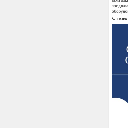
Если вам
предлага
оборудо
📞
Свяж