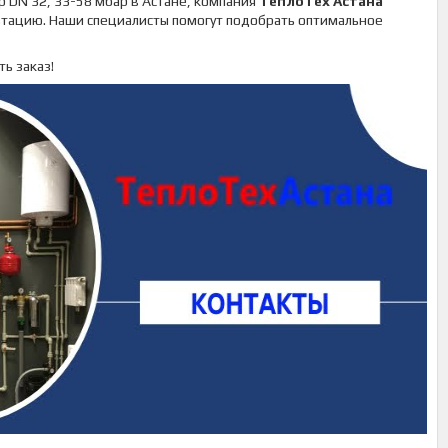
р DN 32, 33-58 мбар в Астане, компания
ТеплоТех Астана
ьтацию. Наши специалисты помогут подобрать оптимальное
ь заказ!