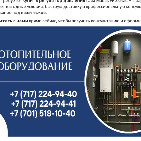
 требуется
купить регулятор давления газа
Madas FRG/2MC – 1 ба
ет выгодные условия, быструю доставку и профессиональную консул
вание под ваши нужды.
итесь с нами
прямо сейчас, чтобы получить консультацию и оформит