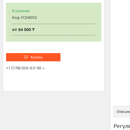
В наличии
Код:
FC04050
от
64 000 ₸
Купить
+7 (778) 020-63-90
Описан
Регул