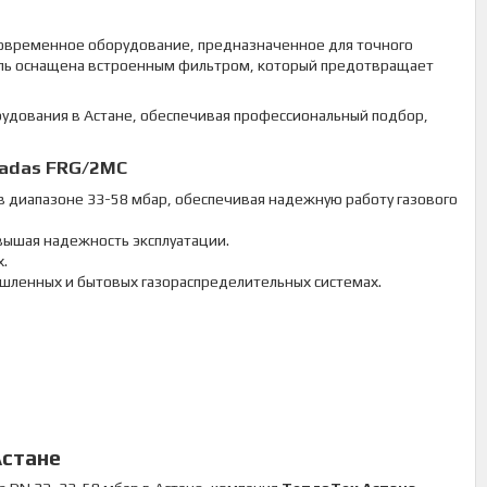
о современное оборудование, предназначенное для точного
дель оснащена встроенным фильтром, который предотвращает
рудования в Астане, обеспечивая профессиональный подбор,
Madas FRG/2MC
 диапазоне 33-58 мбар, обеспечивая надежную работу газового
вышая надежность эксплуатации.
х.
шленных и бытовых газораспределительных системах.
Астане