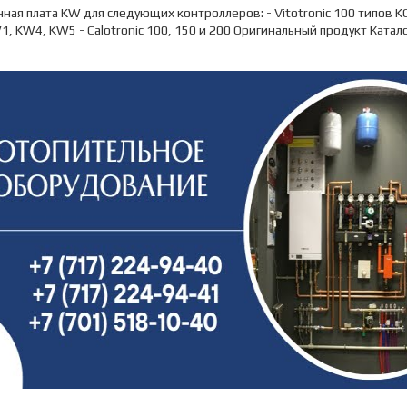
ная плата KW для следующих контроллеров: - Vitotronic 100 типов KC2 
, KW4, KW5 - Calotronic 100, 150 и 200 Оригинальный продукт Ката