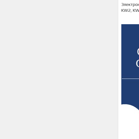
Электрон
KW2, KW1