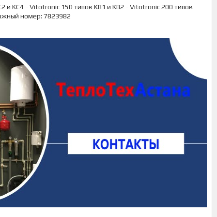
и KC4 - Vitotronic 150 типов KB1 и KB2 - Vitotronic 200 типов
ложный номер: 7823982