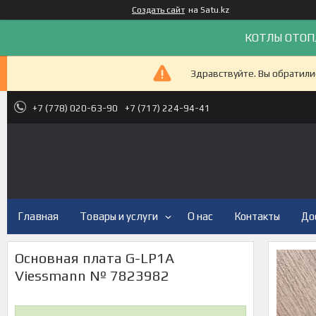
Создать сайт
на Satu.kz
КОТЛЫ ОТОП
Здравствуйте. Вы обратили
+7 (778) 020-63-90
+7 (717) 224-94-41
Главная
Товары и услуги
О нас
Контакты
До
Основная плата G-LP1A
Viessmann № 7823982