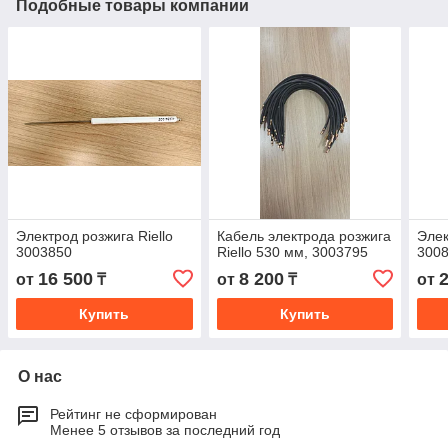
Подобные товары компании
Электрод розжига Riello
Кабель электрода розжига
Элек
3003850
Riello 530 мм, 3003795
300
16 500
8 200
от
₸
от
₸
от
Купить
Купить
О нас
Рейтинг не сформирован
Менее 5 отзывов за последний год