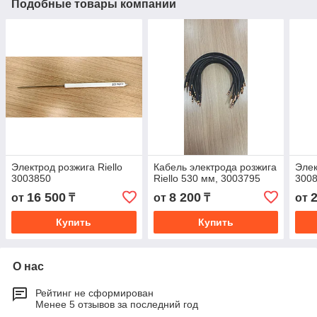
Подобные товары компании
Электрод розжига Riello
Кабель электрода розжига
Элек
3003850
Riello 530 мм, 3003795
300
16 500
8 200
от
₸
от
₸
от
Купить
Купить
О нас
Рейтинг не сформирован
Менее 5 отзывов за последний год