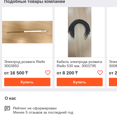
Подобные товары компании
Электрод розжига Riello
Кабель электрода розжига
Элек
3003850
Riello 530 мм, 3003795
300
16 500
8 200
от
₸
от
₸
от
Купить
Купить
О нас
Рейтинг не сформирован
Менее 5 отзывов за последний год