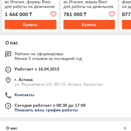
во Италия, фирмы Biasi
во Италия, марка Biasi
фирм
для работы на дизельном
для работы на дизельном
на д
и газовом топливе
и газовом топливе
топл
1 444 000
761 000
877
₸
₸
Купить
Купить
О нас
Рейтинг не сформирован
Менее 5 отзывов за последний год
Работает с 16.04.2013
г. Астана
ул. Янушкевича 1/2, ВП 15, Астана, Казахстан
Контакты
Сегодня работает с 08:30 до 17:00
Показать весь график работы
О нас