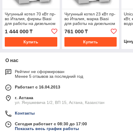
Чугунный котел 70 кВт пр-
Чугунный котел 23 кВт пр-
Unic
во Италия, фирмы Biasi
во Италия, марка Biasi
кВт,
для работы на дизельном
для работы на дизельном
водо
и газовом топливе
и газовом топливе
или 
1 444 000
761 000
₸
₸
пр-в
Цен
Купить
Купить
О нас
Рейтинг не сформирован
Менее 5 отзывов за последний год
Работает с 16.04.2013
г. Астана
ул. Янушкевича 1/2, ВП 15, Астана, Казахстан
Контакты
Сегодня работает с 08:30 до 17:00
Показать весь график работы