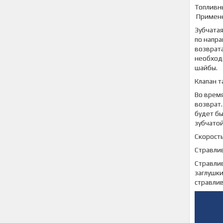
Топливн
Примене
Зубчатая
по напра
возврата
необходи
шайбы.
Клапан 
Во время
возврат.
будет бы
зубчатой
Скорост
Стравли
Стравлив
заглушки
стравли