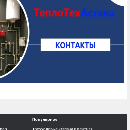
Популярное
inen
Трёхходовые клапана и вентиля