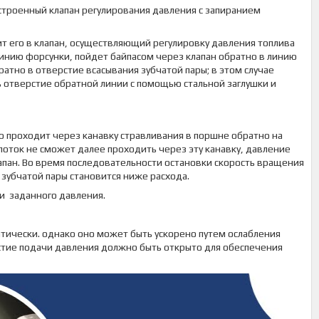
строенный клапан регулирования давления с запиранием
ит его в клапан, осуществляющий регулировку давления топлива
линию форсунки, пойдет байпасом через клапан обратно в линию
ратно в отверстие всасывания зубчатой пары; в этом случае
ь отверстие обратной линии с помощью стальной заглушки и
о проходит через канавку стравливания в поршне обратно на
поток не сможет далее проходить через эту канавку, давление
лапан. Во время последовательности остановки скорость вращения
 зубчатой пары становится ниже расхода.
 заданного давления.
тически. однако оно может быть ускорено путем ослабления
стие подачи давления должно быть открыто для обеспечения