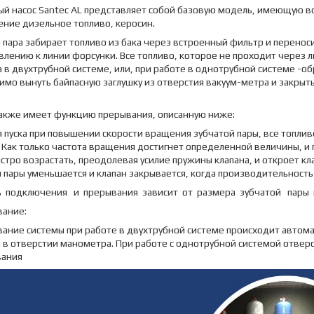
ый насос Santec АL представляет собой базовую модель, имеющую в
ние дизельное топливо, керосин.
 пара забирает топливо из бака через встроенный фильтр и перенос
влению к линии форсунки. Все топливо, которое не проходит через 
 в двухтрубной системе, или, при работе в однотрубной системе -об
мо вынуть байпасную заглушку из отверстия вакуум-метра и закрыт
также имеет функцию прерывания, описанную ниже:
 пуска при повышении скорости вращения зубчатой пары, все топлив
 Как только частота вращения достигнет определенной величины, и 
стро возрастать, преодолевая усилие пружины клапана, и откроет к
 пары уменьшается и клапан закрывается, когда производительность
ь подключения и прерывания зависит от размера зубчатой пары и
вание:
ание системы при работе в двухтрубной системе происходит автома
 в отверстии манометра. При работе с однотрубной системой отвер
вания