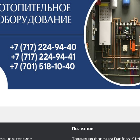
Полезное
зельном топливе
Топливная форсунка Danfoss, Ste