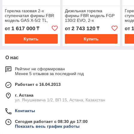
Горелка газовая 2-х
Дизельная горелка
Горе
ступенчатая фирмы FBR
фирмы FBR модель FGP
сту
модель GAS X-5/2 TL,
130/2 EVO, 2-х
моде
мощность 151 - 349 кВт
ступенчатая мощность
мощн
1 617 000
2 743 120
от
₸
от
₸
от
336 - 1542 кВт
Купить
Купить
О нас
Рейтинг не сформирован
Менее 5 отзывов за последний год
Работает с 16.04.2013
г. Астана
ул. Янушкевича 1/2, ВП 15, Астана, Казахстан
Контакты
Сегодня работает с 08:30 до 17:00
Показать весь график работы