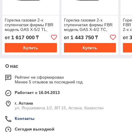
Горелка газовая 2-х
Горелка газовая 2-х
Горе
ступенчатая фирмы FBR
ступенчатая фирмы FBR
FBR 
модель GAS X-5/2 TL,
модель GAS X-4/2 TС,
2-х 
мощность 151 - 349 кВт
мощность 116 - 232 кВт
170/
1 617 000
1 443 750
от
₸
от
₸
от
Купить
Купить
О нас
Рейтинг не сформирован
Менее 5 отзывов за последний год
Работает с 16.04.2013
г. Астана
ул. Янушкевича 1/2, ВП 15, Астана, Казахстан
Контакты
Сегодня выходной