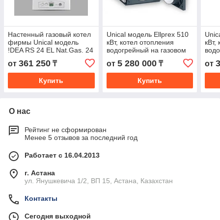
Настенный газовый котел
Unical модель Ellprex 510
Unic
фирмы Unical модель
кВт, котел отопления
кВт,
!DEA RS 24 EL Nat.Gas. 24
водогрейный на газовом
водо
кВт (до 240 м2) без ГВС,
или дизельном топливе,
или 
361 250
5 280 000
от
₸
от
₸
от
Италия
пр-ва Италии.
пр-в
Купить
Купить
О нас
Рейтинг не сформирован
Менее 5 отзывов за последний год
Работает с 16.04.2013
г. Астана
ул. Янушкевича 1/2, ВП 15, Астана, Казахстан
Контакты
Сегодня выходной