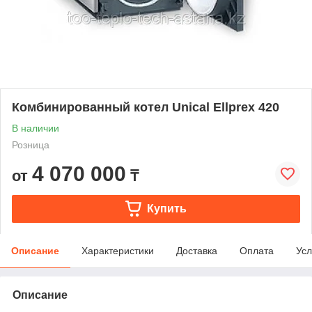
Комбинированный котел Unical Ellprex 420
В наличии
Розница
4 070 000
от
₸
Купить
Описание
Характеристики
Доставка
Оплата
Усл
Описание