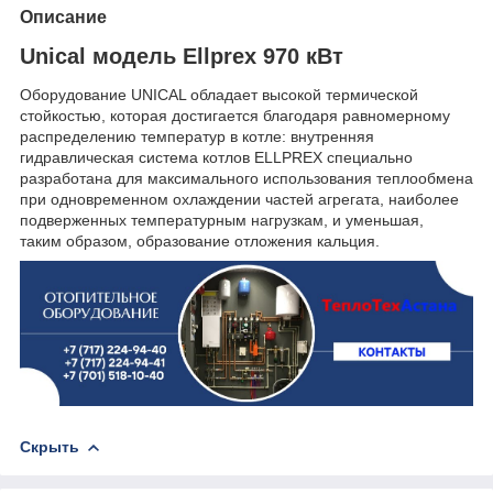
Описание
Unical модель Ellprex 970 кВт
Oбоpyдoвание UNICAL oблaдaeт высокoй теpмическoй
cтoйкоcтью, которая достигается благодаря равномерному
распределению температур в котле: внутренняя
гидравлическая система котлов ELLPREX специально
разработана для максимального использования теплообмена
при одновременном охлаждении частей агрегата, наиболее
подверженных температурным нагрузкам, и уменьшая,
таким образом, образование отложения кальция.
Скрыть