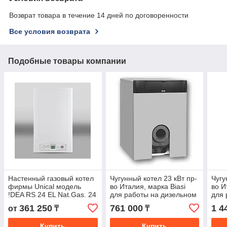
Возврат товара в течение 14 дней по договоренности
Все условия возврата
Подобные товары компании
Настенный газовый котел
Чугунный котел 23 кВт пр-
Чугу
фирмы Unical модель
во Италия, марка Biasi
во И
!DEA RS 24 EL Nat.Gas. 24
для работы на дизельном
для 
кВт (до 240 м2) без ГВС,
и газовом топливе
и га
361 250
761 000
1 4
от
₸
₸
Италия
Купить
Купить