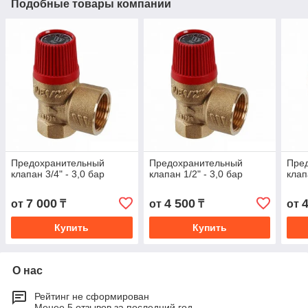
Подобные товары компании
Предохранительный
Предохранительный
Пре
клапан 3/4" - 3,0 бар
клапан 1/2" - 3,0 бар
клап
7 000
4 500
от
₸
от
₸
от
Купить
Купить
О нас
Рейтинг не сформирован
Менее 5 отзывов за последний год