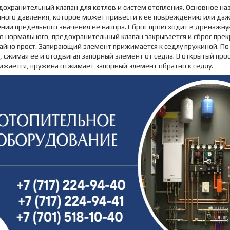
охранительный клапан для котлов и систем отопления. Основное на
ного давления, которое может привести к ее повреждению или даж
ии предельного значения ее напора. Сброс происходит в дренажную 
о нормального, предохранительный клапан закрывается и сброс пре
йно прост. Запирающий элемент прижимается к седлу пружиной. По 
 сжимая ее и отодвигая запорный элемент от седла. В открытый про
ижается, пружина отжимает запорный элемент обратно к седлу.