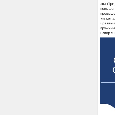
апанПред
повышен
превышен
упадет д
чрезвыча
пружины,
напор сн