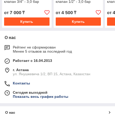
клапан 3/4" - 3,0 бар
клапан 1/2" - 3,0 бар
клап
7 000
4 500
от
₸
от
₸
от
Купить
Купить
О нас
Рейтинг не сформирован
Менее 5 отзывов за последний год
Работает с 16.04.2013
г. Астана
ул. Янушкевича 1/2, ВП 15, Астана, Казахстан
Контакты
Сегодня выходной
Показать весь график работы
О нас