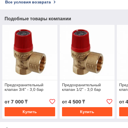
Все условия возврата
Подобные товары компании
Предохранительный
Предохранительный
Пре
клапан 3/4" - 3,0 бар
клапан 1/2" - 3,0 бар
клап
7 000
4 500
от
₸
от
₸
от
Купить
Купить