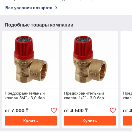
Все условия возврата
Подобные товары компании
Предохранительный
Предохранительный
Пре
клапан 3/4" - 3,0 бар
клапан 1/2" - 3,0 бар
клап
7 000
4 500
от
₸
от
₸
от
Купить
Купить