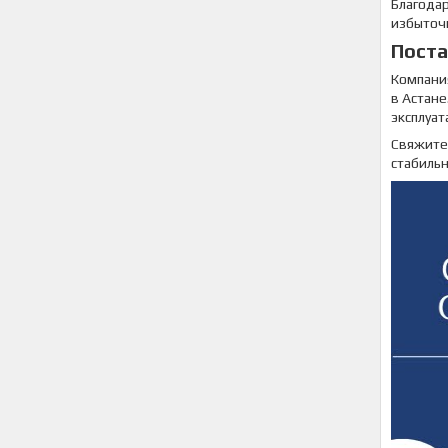
Благода
избыточ
Поста
Компан
в Астане
эксплуат
Свяжите
стабиль