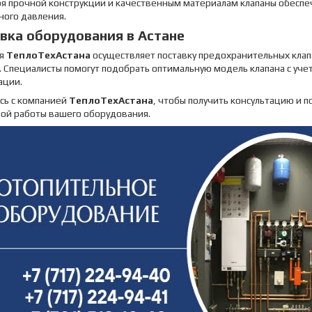
ря прочной конструкции и качественным материалам клапаны обеспе
ного давления.
вка оборудования в Астане
ия
ТеплоТехАстана
осуществляет поставку предохранительных клап
. Специалисты помогут подобрать оптимальную модель клапана с уче
ации.
сь с компанией
ТеплоТехАстана
, чтобы получить консультацию и 
ной работы вашего оборудования.