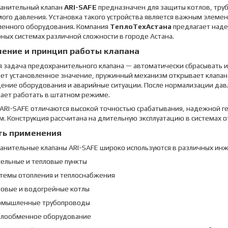
анительный клапан
ARI-SAFE
предназначен для защиты котлов, тру
ого давления. Установка такого устройства является важным элеме
енного оборудования. Компания
ТеплоТехАстана
предлагает наде
ых системах различной сложности в городе Астана.
ение и принцип работы клапана
 задача предохранительного клапана — автоматически сбрасывать 
ет установленное значение, пружинный механизм открывает клапан 
ение оборудования и аварийные ситуации. После нормализации давл
ает работать в штатном режиме.
 ARI-SAFE отличаются высокой точностью срабатывания, надежной г
м. Конструкция рассчитана на длительную эксплуатацию в системах о
ть применения
анительные клапаны ARI-SAFE широко используются в различных инж
тельные и тепловые пункты
стемы отопления и теплоснабжения
ровые и водогрейные котлы
омышленные трубопроводы
плообменное оборудование