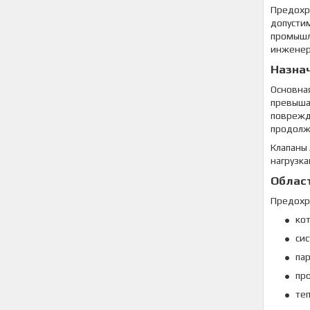
Предохр
допустим
промышл
инженерн
Назнач
Основная
превыша
поврежд
продолж
Клапаны
нагрузка
Облас
Предохр
ко
си
па
пр
те