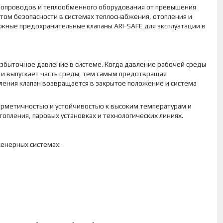
бопроводов и теплообменного оборудования от превышения
нтом безопасности в системах теплоснабжения, отопления и
жные предохранительные клапаны ARI-SAFE для эксплуатации в
избыточное давление в системе. Когда давление рабочей среды
и выпускает часть среды, тем самым предотвращая
ения клапан возвращается в закрытое положение и система
ерметичностью и устойчивостью к высоким температурам и
топления, паровых установках и технологических линиях.
енерных системах: