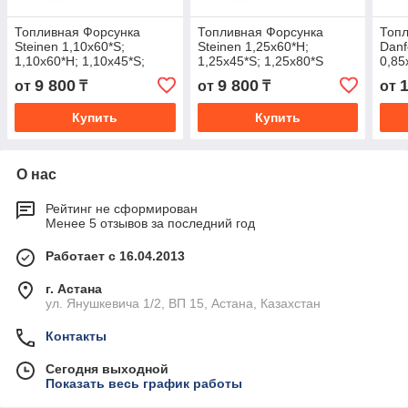
Топливная Форсунка
Топливная Форсунка
Топ
Steinen 1,10х60*S;
Steinen 1,25х60*Н;
Danf
1,10х60*Н; 1,10х45*S;
1,25х45*S; 1,25х80*S
0,85
1,10х80*S
9 800
9 800
от
₸
от
₸
от
Купить
Купить
О нас
Рейтинг не сформирован
Менее 5 отзывов за последний год
Работает с 16.04.2013
г. Астана
ул. Янушкевича 1/2, ВП 15, Астана, Казахстан
Контакты
Сегодня выходной
Показать весь график работы