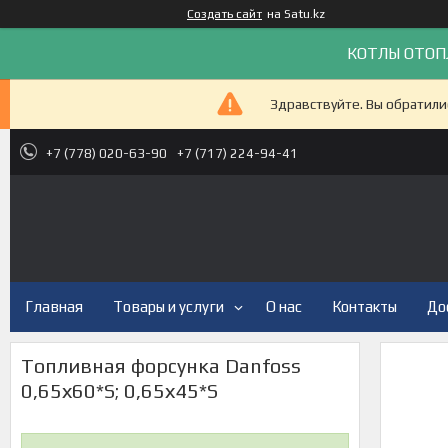
Создать сайт
на Satu.kz
КОТЛЫ ОТОП
Здравствуйте. Вы обратили
+7 (778) 020-63-90
+7 (717) 224-94-41
Главная
Товары и услуги
О нас
Контакты
До
Топливная форсунка Danfoss
0,65х60*S; 0,65х45*S