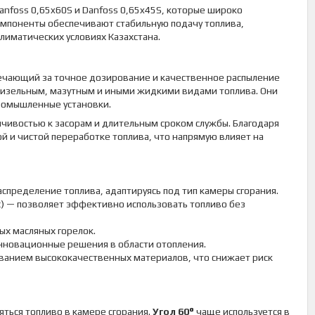
nfoss 0,65x60S и Danfoss 0,65x45S, которые широко
омпоненты обеспечивают стабильную подачу топлива,
лиматических условиях Казахстана.
вечающий за точное дозирование и качественное распыление
 дизельным, мазутным и иными жидкими видами топлива. Они
промышленные установки.
чивостью к засорам и длительным сроком службы. Благодаря
й и чистой переработке топлива, что напрямую влияет на
аспределение топлива, адаптируясь под тип камеры сгорания.
час) — позволяет эффективно использовать топливо без
ых масляных горелок.
инновационные решения в области отопления.
ованием высококачественных материалов, что снижает риск
яться топливо в камере сгорания.
Угол 60°
чаще используется в