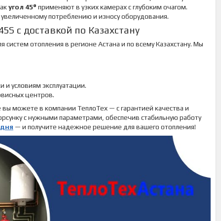
как
угол 45°
применяют в узких камерах с глубоким очагом.
 увеличенному потреблению и износу оборудования.
45S с доставкой по Казахстану
систем отопления в регионе Астана и по всему Казахстану. Мы
и и условиям эксплуатации.
рвисных центров.
е вы можете в компании ТеплоТех — с гарантией качества и
орсунку с нужными параметрами, обеспечив стабильную работу
одня
— и получите надежное решение для вашего отопления!