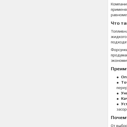
Компан
применя
равномер
Что та
Топливн
жидкого
подходя
Форсунки
продуман
экономич
Преиму
Оп
То
перер
Ун
Ка
Ус
засор
Почем
От выбор