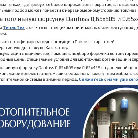
ых топках, где требуется более широкая зона покрытия, в то время 
льный подбор может привести к неравномерному сгоранию топлива,
ь топливную форсунку Danfoss 0,65x60S и 0,65x
ия
ТеплоТех
является поставщиком оригинальных комплектующих для 
аем:
лько сертифицированную продукцию Danfoss с гарантией.
ративную доставку по Казахстану.
сультации специалистов, помощь в подборе форсунки по типу горелк
годные цены, специальные условия для монтажных организаций и се
опливную форсунку Danfoss 0,65x60S или 0,65x45S по доступной цен
иональной консультацией. Наши специалисты помогут вам выбрать ф
топительной системы в зимний период.
Свяжитесь с нами уже сег