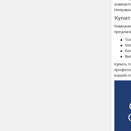
компактн
Неправи
Купит
Компан
предлаг
То
Опе
Кон
Вы
Купить т
професс
вашей о