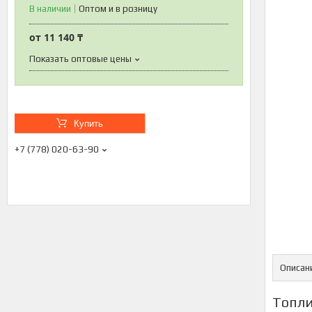
В наличии
Оптом и в розницу
от
11 140 ₸
Показать оптовые цены
Купить
+7 (778) 020-63-90
Описан
Топли