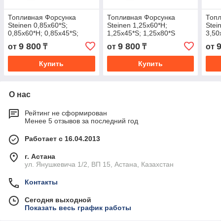
Топливная Форсунка
Топливная Форсунка
Топл
Steinen 0,85х60*S;
Steinen 1,25х60*Н;
Stei
0,85х60*Н; 0,85х45*S;
1,25х45*S; 1,25х80*S
3,50
0,85х80*S
9 800
9 800
от
₸
от
₸
от
Купить
Купить
О нас
Рейтинг не сформирован
Менее 5 отзывов за последний год
Работает с 16.04.2013
г. Астана
ул. Янушкевича 1/2, ВП 15, Астана, Казахстан
Контакты
Сегодня выходной
Показать весь график работы