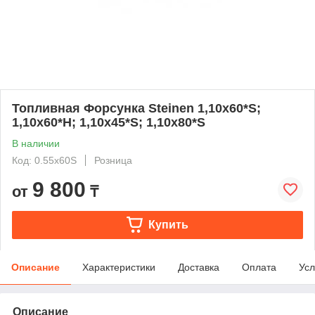
Топливная Форсунка Steinen 1,10х60*S;
1,10х60*Н; 1,10х45*S; 1,10х80*S
В наличии
Код: 0.55x60S
Розница
9 800
от
₸
Купить
Описание
Характеристики
Доставка
Оплата
Усл
Описание