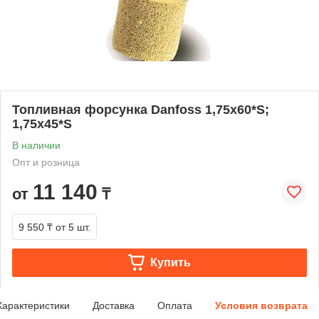
Топливная форсунка Danfoss 1,75х60*S;
1,75х45*S
В наличии
Опт и розница
11 140
от
₸
9 550 ₸
от 5 шт.
Купить
Характеристики
Доставка
Оплата
Условия возврата