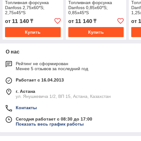
Топливная форсунка
Топливная форсунка
Топ
Danfoss 2,75х60*S;
Danfoss 0,85х60*S;
Danf
2,75х45*S
0,85х45*S
1,25
11 140
11 140
от
₸
от
₸
от
Купить
Купить
О нас
Рейтинг не сформирован
Менее 5 отзывов за последний год
Работает с 16.04.2013
г. Астана
ул. Янушкевича 1/2, ВП 15, Астана, Казахстан
Контакты
Сегодня работает с 08:30 до 17:00
Показать весь график работы