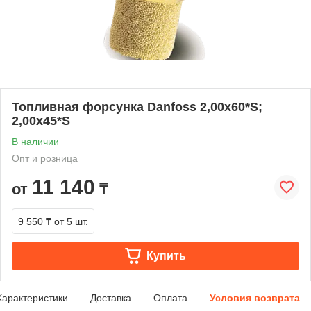
Топливная форсунка Danfoss 2,00х60*S;
2,00х45*S
В наличии
Опт и розница
11 140
от
₸
9 550 ₸
от 5 шт.
Купить
Характеристики
Доставка
Оплата
Условия возврата