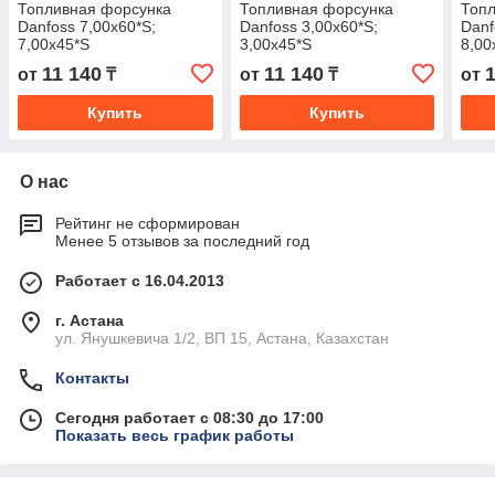
Топливная форсунка
Топливная форсунка
Топ
Danfoss 7,00х60*S;
Danfoss 3,00х60*S;
Danf
7,00х45*S
3,00х45*S
8,00
11 140
11 140
от
₸
от
₸
от
Купить
Купить
О нас
Рейтинг не сформирован
Менее 5 отзывов за последний год
Работает с 16.04.2013
г. Астана
ул. Янушкевича 1/2, ВП 15, Астана, Казахстан
Контакты
Сегодня работает с 08:30 до 17:00
Показать весь график работы