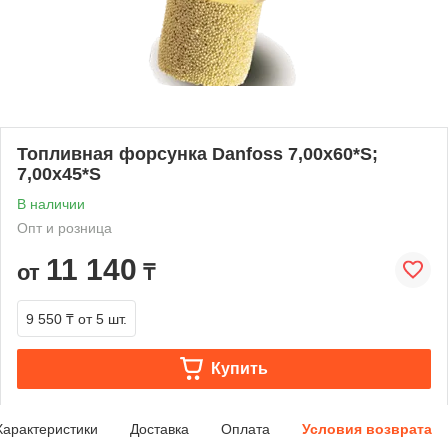
Топливная форсунка Danfoss 7,00х60*S;
7,00х45*S
В наличии
Опт и розница
11 140
от
₸
9 550 ₸
от 5 шт.
Купить
Характеристики
Доставка
Оплата
Условия возврата