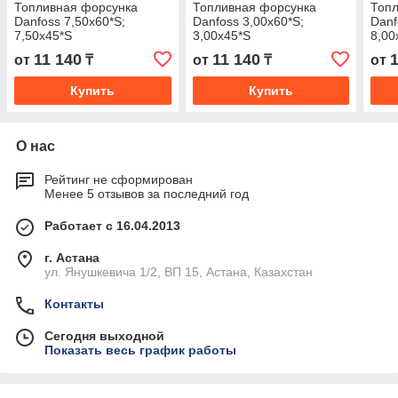
Топливная форсунка
Топливная форсунка
Топ
Danfoss 7,50х60*S;
Danfoss 3,00х60*S;
Danf
7,50х45*S
3,00х45*S
8,00
11 140
11 140
от
₸
от
₸
от
Купить
Купить
О нас
Рейтинг не сформирован
Менее 5 отзывов за последний год
Работает с 16.04.2013
г. Астана
ул. Янушкевича 1/2, ВП 15, Астана, Казахстан
Контакты
Сегодня выходной
Показать весь график работы