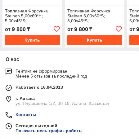
Топливная Форсунка
Топливная Форсунка
Топл
Steinen 5,00х60*Н;
Steinen 3,00х60*S;
Stei
5,00х45*S;
3,00х45*S;
6,00
9 800
9 800
от
₸
от
₸
от
Купить
Купить
О нас
Рейтинг не сформирован
Менее 5 отзывов за последний год
Работает с 16.04.2013
г. Астана
ул. Янушкевича 1/2, ВП 15, Астана, Казахстан
Контакты
Сегодня выходной
Показать весь график работы