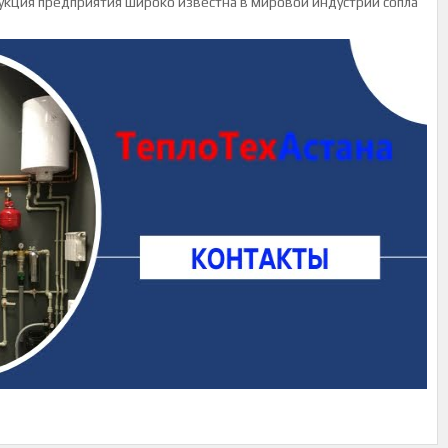
укция предприятия широко известна в мировой индустрии сопла