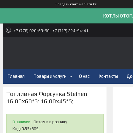
Создать сайт
на Satu.kz
КОТЛЫ ОТОП
+7 (778) 020-63-90
+7 (717) 224-94-41
Главная
Товары и услуги
О нас
Контакты
До
Топливная Форсунка Steinen
16,00х60*S; 16,00х45*S;
В наличии
Оптом и в розницу
Код:
0.55x60S