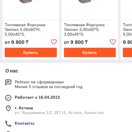
Топливная Форсунка
Топливная Форсунка
Топл
Steinen 5,00х60*Н;
Steinen 3,00х60*S;
Stei
5,00х45*S;
3,00х45*S;
9,00
9 800
9 800
9 8
от
₸
от
₸
Купить
Купить
О нас
Рейтинг не сформирован
Менее 5 отзывов за последний год
Работает с 16.04.2013
г. Астана
ул. Янушкевича 1/2, ВП 15, Астана, Казахстан
Контакты