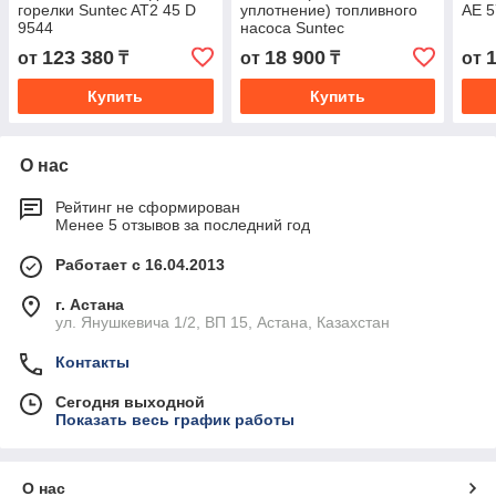
горелки Suntec AT2 45 D
уплотнение) топливного
AE 5
9544
насоса Suntec
AN/AE/AL/AS/AP/AT/D
123 380
18 900
от
₸
от
₸
от
Купить
Купить
О нас
Рейтинг не сформирован
Менее 5 отзывов за последний год
Работает с 16.04.2013
г. Астана
ул. Янушкевича 1/2, ВП 15, Астана, Казахстан
Контакты
Сегодня выходной
Показать весь график работы
О нас