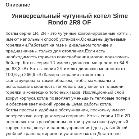
Описание
Универсальный чугунный котел Sime
Rondo 2R8 OF
Котлы серии 1R, 2R - это чугунные комбинированные котлы ,
имеют напольный способ установки.Оснащены дутьевыми
горелками.Работают на газе и дизельном топливе и
предназначены только для отопления.Если есть
необходимость горячего водоснабжения,можно подключить
бойлер. Котлы серии 1R имеют диапазон мощности от 64,8
до 63,3 кВт. Котлы серии 2R имеют диапазон мощности от
100,6 до 266,9 кВт.Камера сгорания этих котлов
сконструирована таким образом, чтобы максимально
использовать мощность теплового излучения от пламени
горелки и конвекцию топочных газов. Изоляционный слой
вокруг корпуса котла позволяет уменьшить тепловые потери
и обеспечивает низкий уровень шума работы котла.
Котлы просты и удобны в обслуживании, поскольку имеют
реверсивную дверцу камеры сгорания. Котлы серии 1R и 2R
поставляются в разобранном на три группы виде (чугунный
корпус котла, кожух и панель управления) для дальнейшей
удобной транспортировке и установке котла.Достаточно