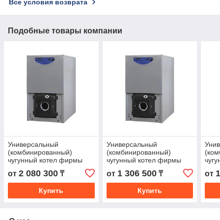
Все условия возврата
Подобные товары компании
Универсальный
Универсальный
Уни
(комбинированный)
(комбинированный)
(ко
чугунный котел фирмы
чугунный котел фирмы
чугу
Sime, модель 2R7 OF
Sime, модель 1R8 OF (84
Sime
2 080 300
1 306 500
от
₸
от
₸
от
(123,8 кВт - 1230 м2)
кВт - 840 м2)
кВт 
Купить
Купить