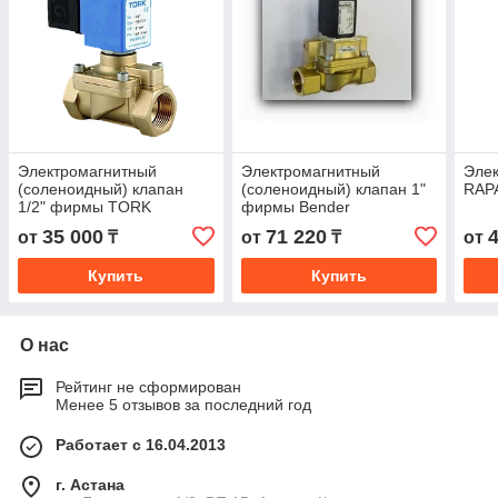
Электромагнитный
Электромагнитный
Элек
(соленоидный) клапан
(соленоидный) клапан 1"
RAPA
1/2" фирмы TORK
фирмы Bender
(Турция)
(Германия)
35 000
71 220
от
₸
от
₸
от
Купить
Купить
О нас
Рейтинг не сформирован
Менее 5 отзывов за последний год
Работает с 16.04.2013
г. Астана