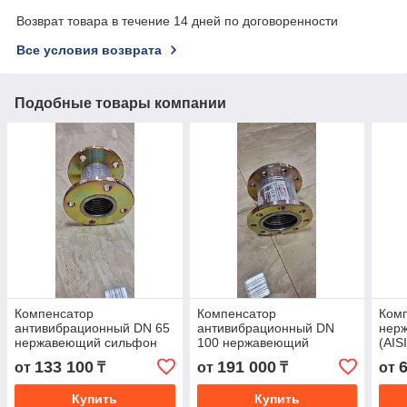
Возврат товара в течение 14 дней по договоренности
Все условия возврата
Подобные товары компании
Компенсатор
Компенсатор
Комп
антивибрационный DN 65
антивибрационный DN
нер
нержавеющий сильфон
100 нержавеющий
(AIS
(AISI 321)
сильфон (AISI 321)
резь
133 100
191 000
от
₸
от
₸
от
Купить
Купить