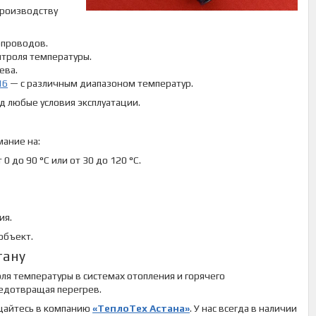
производству
опроводов.
нтроля температуры.
ева.
16
— с различным диапазоном температур.
 любые условия эксплуатации.
мание на:
0 до 90 °C или от 30 до 120 °C.
ия.
объект.
тану
я температуры в системах отопления и горячего
редотвращая перегрев.
ращайтесь в компанию
«ТеплоТех Астана»
. У нас всегда в наличии