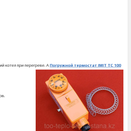
й котел при перегреве. А
Погружной термостат
IMIT TC 100
ов.