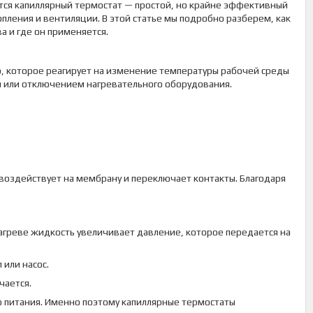
ется капиллярный термостат — простой, но крайне эффективный
опления и вентиляции. В этой статье мы подробно разберем, как
а и где он применяется.
, которое реагирует на изменение температуры рабочей среды
м или отключением нагревательного оборудования.
 воздействует на мембрану и переключает контакты. Благодаря
нагреве жидкость увеличивает давление, которое передается на
или насос.
чается.
о питания. Именно поэтому капиллярные термостаты