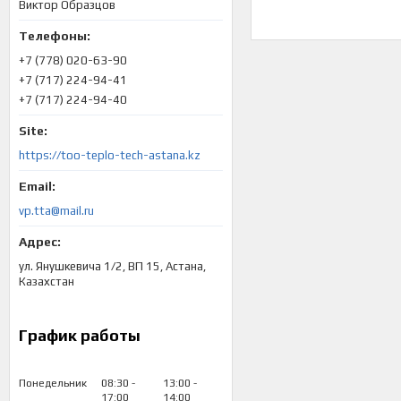
Виктор Образцов
+7 (778) 020-63-90
+7 (717) 224-94-41
+7 (717) 224-94-40
https://too-teplo-tech-astana.kz
vp.tta@mail.ru
ул. Янушкевича 1/2, ВП 15, Астана,
Казахстан
График работы
Понедельник
08:30
13:00
17:00
14:00