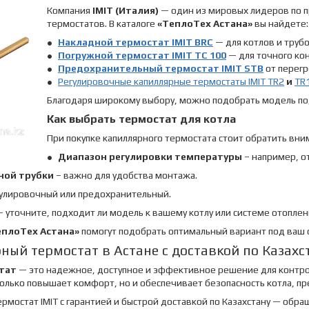
Компания
IMIT (Италия)
— один из мировых лидеров по 
термостатов. В каталоге
«ТеплоТех Астана»
вы найдете:
Накладной термостат
IMIT BRC
— для котлов и труб
Погружной термостат
IMIT TC 100
— для точного ко
Предохранительный термостат
IMIT STB
от перегр
Регулировочные капиллярные термостаты IMIT TR2
и
TR
Благодаря широкому выбору, можно подобрать модель под
Как выбрать термостат для котла
При покупке капиллярного термостата стоит обратить вни
Диапазон регулировки температуры
– например, от 
ной трубки
– важно для удобства монтажа.
улировочный или предохранительный.
– уточните, подходит ли модель к вашему котлу или системе отоплен
еплоТех Астана»
помогут подобрать оптимальный вариант под ваш 
ный термостат в Астане с доставкой по Казахс
тат
— это надежное, доступное и эффективное решение для контрол
олько повышает комфорт, но и обеспечивает безопасность котла, п
термостат IMIT с гарантией и быстрой доставкой по Казахстану — об