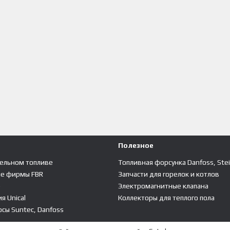
Полезное
зельном топливе
Топливная форсунка Danfoss, Ste
ые фирмы FBR
Запчасти для горелок и котлов
е
Электромагнитные клапана
я Unical
Коллекторы для теплого пола
сы Suntec, Danfoss