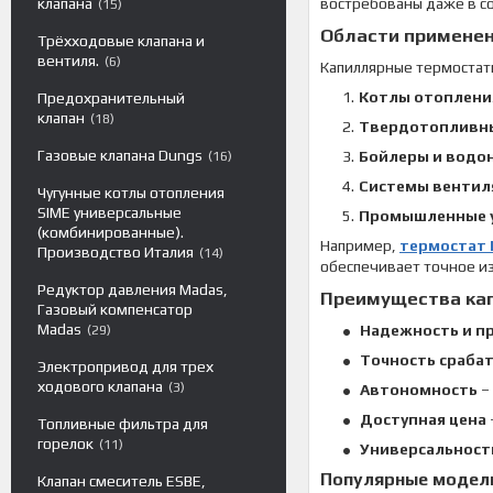
клапана
востребованы даже в с
15
Области примене
Трёхходовые клапана и
вентиля.
6
Капиллярные термостаты
Котлы отоплени
Предохранительный
клапан
18
Твердотопливн
Газовые клапана Dungs
Бойлеры и водо
16
Системы вентил
Чугунные котлы отопления
SIME универсальные
Промышленные 
(комбинированные).
Например,
термостат 
Производство Италия
14
обеспечивает точное и
Редуктор давления Madas,
Преимущества ка
Газовый компенсатор
Madas
Надежность и п
29
Точность сраба
Электропривод для трех
ходового клапана
3
Автономность
–
Доступная цена
Топливные фильтра для
горелок
11
Универсальност
Популярные модели
Клапан смеситель ESBE,