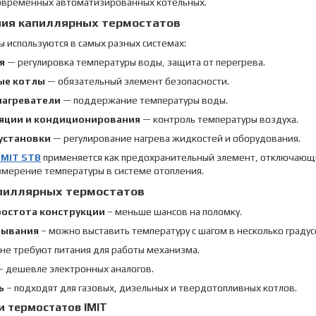
овременных автоматизированных котельных.
ния капиллярных термостатов
 используются в самых разных системах:
я
— регулировка температуры воды, защита от перегрева.
ые котлы
— обязательный элемент безопасности.
нагреватели
— поддержание температуры воды.
яции и кондиционирования
— контроль температуры воздуха.
установки
— регулирование нагрева жидкостей и оборудования.
IMIT STB
применяется как предохранительный элемент, отключающи
змерение температуры в системе отопления.
пиллярных термостатов
ростота конструкции
– меньше шансов на поломку.
тывания
– можно выставить температуру с шагом в несколько градус
 не требуют питания для работы механизма.
– дешевле электронных аналогов.
ь
– подходят для газовых, дизельных и твердотопливных котлов.
 термостатов IMIT